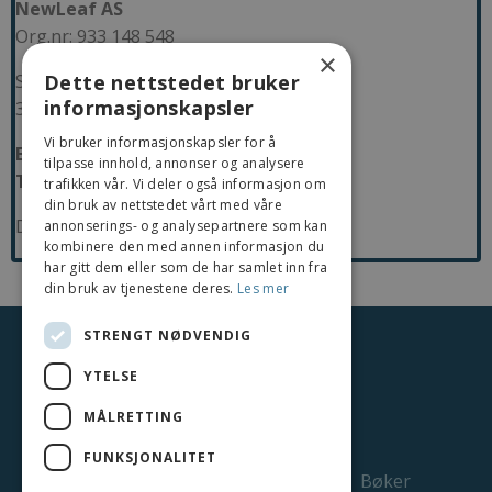
NewLeaf AS
Org.nr: 933 148 548
×
Dette nettstedet bruker
Strømdaljordet 24
informasjonskapsler
3727 Skien
Vi bruker informasjonskapsler for å
E-post:
havard@newleaf.no
tilpasse innhold, annonser og analysere
Telefon:
+47 40 10 99 20
trafikken vår. Vi deler også informasjon om
din bruk av nettstedet vårt med våre
Daglig leder: Håvard Lillethun
annonserings- og analysepartnere som kan
kombinere den med annen informasjon du
har gitt dem eller som de har samlet inn fra
din bruk av tjenestene deres.
Les mer
STRENGT NØDVENDIG
© 2026 NewLeaf AS
YTELSE
MÅLRETTING
FUNKSJONALITET
Personvernerklæring
Vilkår
Bøker