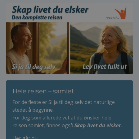
Hele reisen – samlet
For de fleste er Si ja til deg selv det naturlige
stedet å begynne.
For deg som allerede vet at du ønsker hele
reisen samlet, finnes også
Skap livet du elsker
.
Her går du: