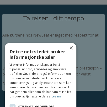
Ta reisen i ditt tempo
Alle kursene hos NewLeaf er laget med respekt for at:
mennesker er forskjellige
×
Dette nettstedet bruker
livet er komplekst
informasjonskapsler
og endring tar tid
Vi bruker informasjonskapsler for å
Det finnes ingen tidsfrister, ingen krav om prestasjon –
tilpasse innhold, annonser og analysere
bare en tydelig struktur og et trygt rom for vekst.
trafikken vår. Vi deler også informasjon om
din bruk av nettstedet vårt med våre
annonserings- og analysepartnere som kan
Du er velkommen akkurat der du er.
kombinere den med annen informasjon du
har gitt dem eller som de har samlet inn fra
din bruk av tjenestene deres.
Les mer
STRENGT NØDVENDIG