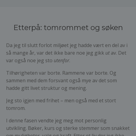
Etterpå: tomrommet og søken
Da jeg til slutt forlot miljøet jeg hadde vært en del av i
så mange år, var det ikke bare noe jeg gikk
ut
av. Det
var også noe jeg sto
utenfor
.
Tilhørigheten var borte. Rammene var borte. Og
sammen med dem forsvant også mye av det som
hadde gitt livet struktur og mening.
Jeg sto igjen med frihet – men også med et stort
tomrom.
I denne fasen vendte jeg meg mot personlig
utvikling. Bøker, kurs og sterke stemmer som snakket
om muligheter, valg og kraft. Etter et liv der jeg ikke