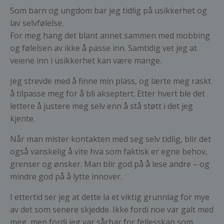
Som barn og ungdom bar jeg tidlig på usikkerhet og
lav selvfølelse.
For meg hang det blant annet sammen med mobbing
og følelsen av ikke å passe inn. Samtidig vet jeg at
veiene inn i usikkerhet kan være mange.
Jeg strevde med å finne min plass, og lærte meg raskt
å tilpasse meg for å bli akseptert. Etter hvert ble det
lettere å justere meg selv enn å stå støtt i det jeg
kjente.
Når man mister kontakten med seg selv tidlig, blir det
også vanskelig å vite hva som faktisk er egne behov,
grenser og ønsker. Man blir god på å lese andre – og
mindre god på å lytte innover.
I ettertid ser jeg at dette la et viktig grunnlag for mye
av det som senere skjedde. Ikke fordi noe var galt med
meg, men fordi jeg var sårbar for fellesskap som