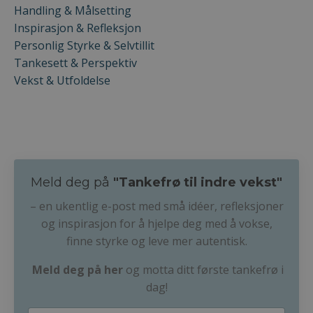
Handling & Målsetting
Inspirasjon & Refleksjon
Personlig Styrke & Selvtillit
Tankesett & Perspektiv
Vekst & Utfoldelse
Meld deg på
"Tankefrø til indre vekst"
– en ukentlig e-post med små idéer, refleksjoner
og inspirasjon for å hjelpe deg med å vokse,
finne styrke og leve mer autentisk.
Meld deg på her
og motta ditt første tankefrø i
dag!