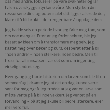
oss med andre, fokuserer på våre svakheter og lar
tvilen overskygge styrkene våre. Men styrken din,
ressursene dine og potensialet ditt ligger allerede der,
klare til å bli brukt – du trenger bare å oppdage dem.
Jeg hadde selv en periode hvor jeg følte meg tom, som
om noe manglet. Etter at jeg forlot sekten, ble jeg
besatt av ideen om å transformere meg selv. Jeg
kastet meg over bøker og kurs, desperat etter å bli
"noen andre" – noen sterkere, noen bedre. Men til
tross for all innsatsen, var det som om ingenting
virkelig endret seg.
Hver gang jeg hørte historien om larven som ble til en
sommerfugl, drømte jeg at det en dag kunne være
sant for meg også. Jeg trodde at jeg var en larve som
måtte vente på å bli noe vakkert. Jeg ventet på en
forvandling – på at jeg skulle bli bedre, sterkere, eller
mer verdifull.