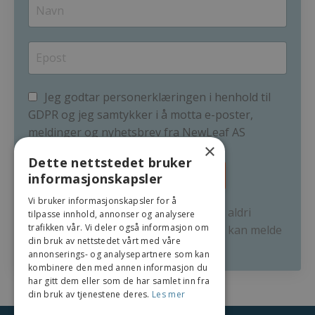
Jeg godtar personerklæringen i henhold til
GDPR og jeg samtykker i å motta e-poster,
meldinger og nyhetsbrev fra NewLeaf AS
×
Dette nettstedet bruker
Start reisen din i dag
informasjonskapsler
Vi bruker informasjonskapsler for å
Jeg hater også spam. Jeg deler aldri
tilpasse innhold, annonser og analysere
trafikken vår. Vi deler også informasjon om
informasjonen din med andre, og du kan melde
din bruk av nettstedet vårt med våre
deg av når som helst.
annonserings- og analysepartnere som kan
kombinere den med annen informasjon du
har gitt dem eller som de har samlet inn fra
din bruk av tjenestene deres.
Les mer