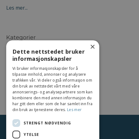
Les mer...
Kategorier
×
Alle kategorier
Dette nettstedet bruker
Autentisk & Meningsfullt Liv
informasjonskapsler
Handling & Målsetting
Vi bruker informasjonskapsler for å
Inspirasjon & Refleksjon
tilpasse innhold, annonser og analysere
Personlig Styrke & Selvtillit
trafikken vår. Vi deler også informasjon om
din bruk av nettstedet vårt med våre
Tankesett & Perspektiv
annonserings- og analysepartnere som kan
Vekst & Utfoldelse
kombinere den med annen informasjon du
har gitt dem eller som de har samlet inn fra
din bruk av tjenestene deres.
Les mer
STRENGT NØDVENDIG
© 2026 NewLeaf AS
YTELSE